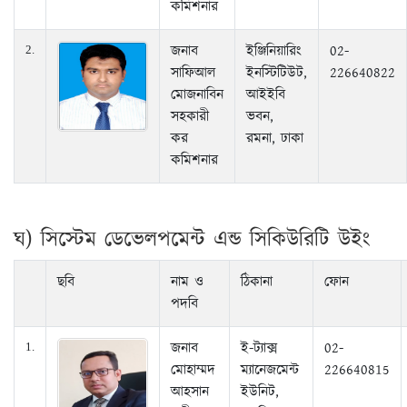
কমিশনার
জনাব
ইঞ্জিনিয়ারিং
02-
2.
সাফিআল
ইনস্টিটিউট,
226640822
মোজনাবিন
আইইবি
সহকারী
ভবন,
কর
রমনা, ঢাকা
কমিশনার
ঘ) সিস্টেম ডেভেলপমেন্ট এন্ড সিকিউরিটি উইং
ছবি
নাম ও
ঠিকানা
ফোন
পদবি
জনাব
ই-ট্যাক্স
02-
1.
মোহাম্মদ
ম্যানেজমেন্ট
226640815
আহসান
ইউনিট,