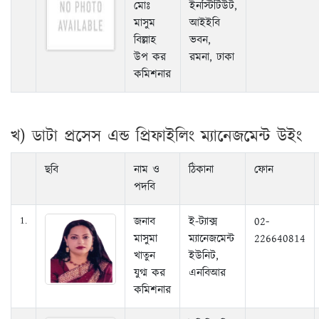
মোঃ
ইনস্টিটিউট,
মাসুম
আইইবি
বিল্লাহ
ভবন,
উপ কর
রমনা, ঢাকা
কমিশনার
খ) ডাটা প্রসেস এন্ড প্রিফাইলিং ম্যানেজমেন্ট উইং
ছবি
নাম ও
ঠিকানা
ফোন
পদবি
জনাব
ই-ট্যাক্স
02-
1.
মাসুমা
ম্যানেজমেন্ট
226640814
খাতুন
ইউনিট,
যুগ্ম কর
এনবিআর
কমিশনার