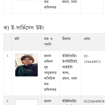
কর
রমনা, ঢাকা
কমিশনার
ক) ই-সার্ভিসেস উইং
ছবি
নাম ও
ঠিকানা
ফোন
পদবি
জনাব
ইঞ্জিনিয়ারিং
02-
1.
নাফিসা
ইনস্টিটিউট,
226640813
নূর
আইইবি
তালুকদার
ভবন,
অতিরিক্ত
রমনা, ঢাকা
কর
কমিশনার
জনাব
ইঞ্জিনিয়ারিং
02226640818
2.