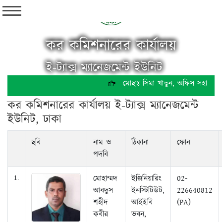
কর কমিশনারের কার্যালয়
ই-ট্যাক্স ম্যানেজমেন্ট ইউনিট
মোছাঃ সিমা খাতুন, অফিস সহায়ক, চা
কর কমিশনারের কার্যালয় ই-ট্যাক্স ম্যানেজমেন্ট
ইউনিট, ঢাকা
ছবি
নাম ও
ঠিকানা
ফোন
পদবি
মোহাম্মদ
ইঞ্জিনিয়ারিং
02-
1.
আবদুস
ইনস্টিটিউট,
226640812
শহীদ
আইইবি
(PA)
কবীর
ভবন,