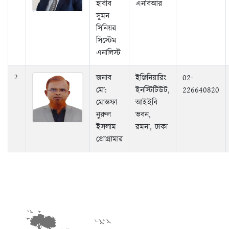
হাবীব
এনবিআর
সুমন
সিনিয়র
সিস্টেম
এনালিস্ট
জনাব
ইঞ্জিনিয়ারিং
02-
2.
মো:
ইনস্টিটিউট,
226640820
মোস্তফা
আইইবি
নুরুল
ভবন,
ইসলাম
রমনা, ঢাকা
প্রোগ্রামার