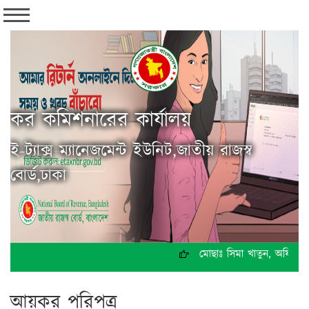
কর কমিশনারের কার্যালয়
ই-ট্যাক্স ম্যানেজমেন্ট ইউনিট,জাতীয় রাজস্ব
বোর্ড,ঢাকা
মোছাঃ সিমা খাতুন, অফিস সহা
আয়কর পরিপত্র