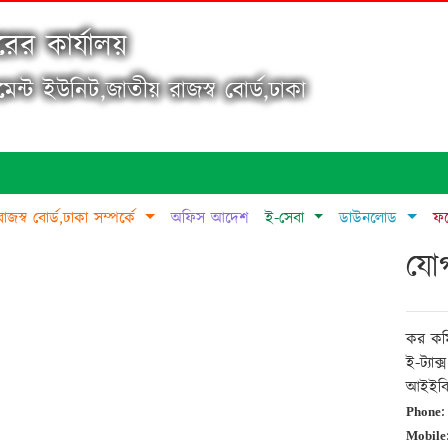
ের কার্যালয়
জমেন্ট ইউনিট,জাতীয় রাজস্ব বোর্ড,ঢাকা
রাজস্ব বোর্ড,ঢাকা সম্পর্কে
অফিস আদেশ
ই-সেবা
ডাউনলোড
ফট
যোগ
কর কমি
ই-ট্যাক
আইইবি 
:
Phone
Mobile