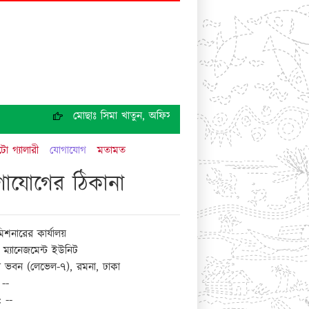
মোছাঃ সিমা খাতুন, অফিস সহায়ক, চাকরি হতে অব্যাহতি প্রদান
ো গ্যালারী
যোগাযোগ
মতামত
াযোগের ঠিকানা
শনারের কার্যালয়
্স ম্যানেজমেন্ট ইউনিট
ভবন (লেভেল-৭), রমনা, ঢাকা
 --
: --